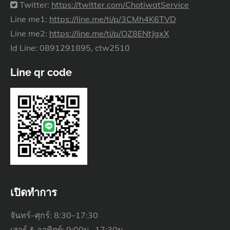
Twitter:
https://twitter.com/ChotiwatService
Line me1:
https://line.me/ti/p/3CMh4K6TVD
Line me2:
https://line.me/ti/p/OZ8ENtJgxX
Id Line: 0891291895, ctw2510
Line qr code
เปิดทำการ
จันทร์–ศุกร์: 8:30–17:30
เสาร์ & อาทิตย์: 9:00น.–17:30น.