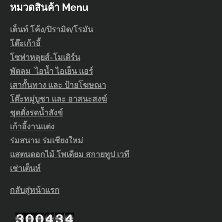
หมวดสินค้า Menu
เต็นท์ โค้ง/ปิรามิด/โรมัน
โต๊ะเก้าอี้
โซฟาหลุยส์-โมเดิร์น
พัดลม ไอน้ำ ไอเย็น แอร์
เสากั้นทาง และ ป้ายโฆษณา
โต๊ะหมู่บูชา และ อาสนะสงฆ์
ชุดตั่งรดน้ำสังข์
เก้าอี้งานแต่ง
ร่มสนาม ร่มเชียงใหม่
แสตนดอกไม้ โพเดียม สกายทูป เวที
เช่าเต็นท์
กลับสู่หน้าแรก