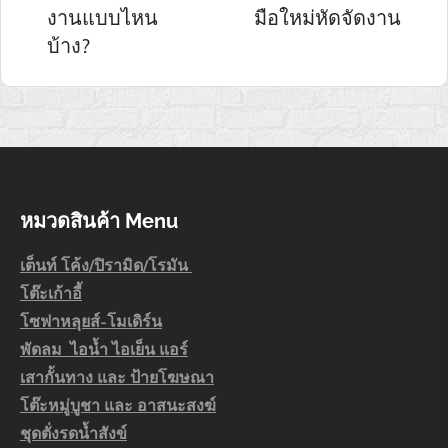
งานแบบไหน
มือใหม่หัดจัดงาน
เรื่อง
บ้าง?
หมวดสินค้า Menu
เต็นท์ โค้ง/ปิรามิด/โรมัน
โต๊ะเก้าอี้
โซฟาหลุยส์-โมเดิร์น
พัดลม ไอน้ำ ไอเย็น แอร์
เสากั้นทาง และ ป้ายโฆษณา
โต๊ะหมู่บูชา และ อาสนะสงฆ์
ชุดตั่งรดน้ำสังข์