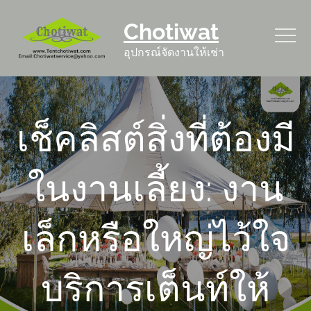
Skip
Chotiwat
to
content
อุปกรณ์จัดงานให้เช่า
เช็คลิสต์สิ่งที่ต้องมี
ในงานเลี้ยง: งาน
เล็กหรือใหญ่ไว้ใจ
บริการเต็นท์ให้