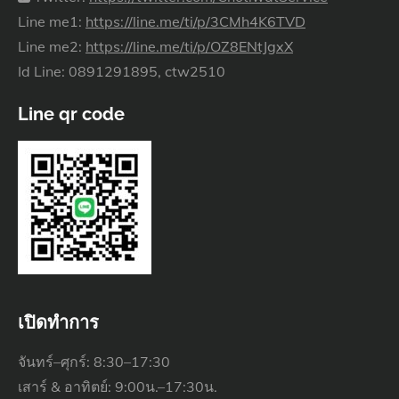
Line me1:
https://line.me/ti/p/3CMh4K6TVD
Line me2:
https://line.me/ti/p/OZ8ENtJgxX
Id Line: 0891291895, ctw2510
Line qr code
เปิดทำการ
จันทร์–ศุกร์: 8:30–17:30
เสาร์ & อาทิตย์: 9:00น.–17:30น.