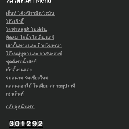
หมวดสินค้า Menu
เต็นท์ โค้ง/ปิรามิด/โรมัน
โต๊ะเก้าอี้
โซฟาหลุยส์-โมเดิร์น
พัดลม ไอน้ำ ไอเย็น แอร์
เสากั้นทาง และ ป้ายโฆษณา
โต๊ะหมู่บูชา และ อาสนะสงฆ์
ชุดตั่งรดน้ำสังข์
เก้าอี้งานแต่ง
ร่มสนาม ร่มเชียงใหม่
แสตนดอกไม้ โพเดียม สกายทูป เวที
เช่าเต็นท์
กลับสู่หน้าแรก