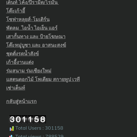
เต็นท์ โค้ง/ปิรามิด/โรมัน
โต๊ะเก้าอี้
โซฟาหลุยส์-โมเดิร์น
พัดลม ไอน้ำ ไอเย็น แอร์
เสากั้นทาง และ ป้ายโฆษณา
โต๊ะหมู่บูชา และ อาสนะสงฆ์
ชุดตั่งรดน้ำสังข์
เก้าอี้งานแต่ง
ร่มสนาม ร่มเชียงใหม่
แสตนดอกไม้ โพเดียม สกายทูป เวที
เช่าเต็นท์
กลับสู่หน้าแรก
Total Users : 301158
Total views : 788529