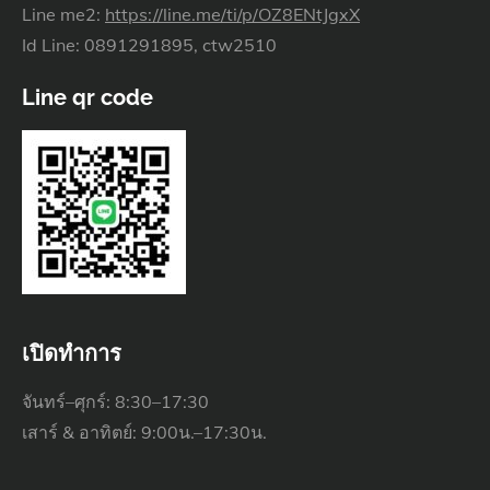
Line me2:
https://line.me/ti/p/OZ8ENtJgxX
Id Line: 0891291895, ctw2510
Line qr code
เปิดทำการ
จันทร์–ศุกร์: 8:30–17:30
เสาร์ & อาทิตย์: 9:00น.–17:30น.