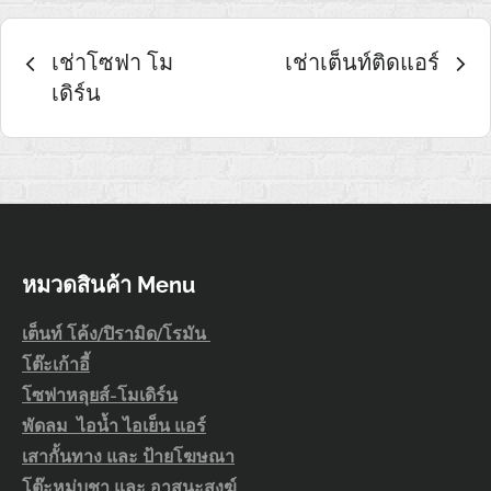
เมนู
เช่าโซฟา โม
เช่าเต็นท์ติดแอร์
เดิร์น
นำทาง
เรื่อง
หมวดสินค้า Menu
เต็นท์ โค้ง/ปิรามิด/โรมัน
โต๊ะเก้าอี้
โซฟาหลุยส์-โมเดิร์น
พัดลม ไอน้ำ ไอเย็น แอร์
เสากั้นทาง และ ป้ายโฆษณา
โต๊ะหมู่บูชา และ อาสนะสงฆ์