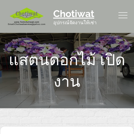
Skip
Chotiwat
to
content
อุปกรณ์จัดงานให้เช่า
แสตนดอกไม้ เปิด
งาน