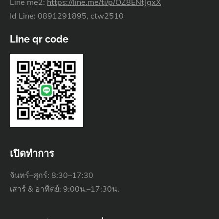
Line me2:
https://line.me/ti/p/OZ8ENtJgxX
Id Line: 0891291895, ctw2510
Line qr code
เปิดทำการ
จันทร์–ศุกร์: 8:30–17:30
เสาร์ & อาทิตย์: 9:00น.–17:30น.