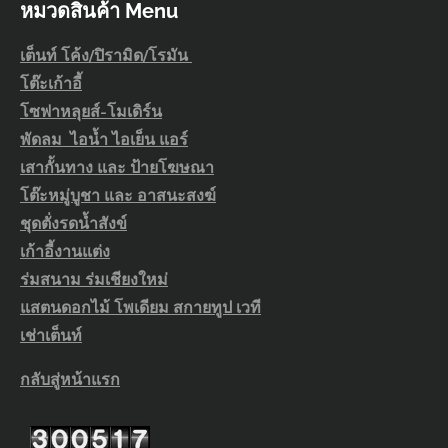
หมวดสินค้า Menu
เต็นท์ โค้ง/ปิรามิด/โรมัน
โต๊ะเก้าอี้
โซฟาหลุยส์-โมเดิร์น
พัดลม ไอน้ำ ไอเย็น แอร์
เสากั้นทาง และ ป้ายโฆษณา
โต๊ะหมู่บูชา และ อาสนะสงฆ์
ชุดตั่งรดน้ำสังข์
เก้าอี้งานแต่ง
ร่มสนาม ร่มเชียงใหม่
แสตนดอกไม้ โพเดียม สกายทูป เวที
เช่าเต็นท์
กลับสู่หน้าแรก