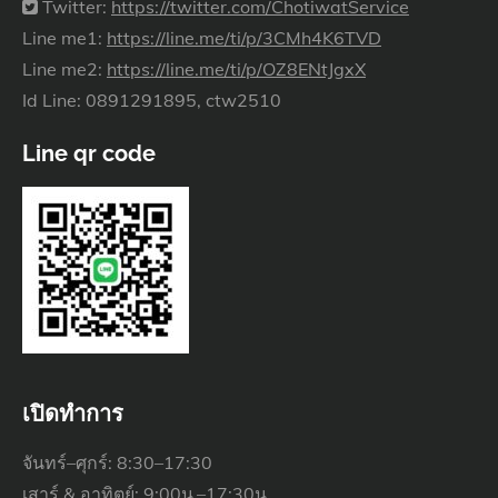
Twitter:
https://twitter.com/ChotiwatService
Line me1:
https://line.me/ti/p/3CMh4K6TVD
Line me2:
https://line.me/ti/p/OZ8ENtJgxX
Id Line: 0891291895, ctw2510
Line qr code
เปิดทำการ
จันทร์–ศุกร์: 8:30–17:30
เสาร์ & อาทิตย์: 9:00น.–17:30น.