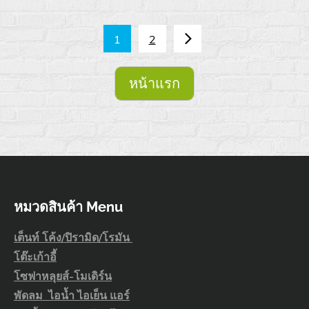
เมนู
1
2
นำทาง
หน้าแรก
เรื่อง
หมวดสินค้า Menu
เต็นท์ โค้ง/ปิรามิด/โรมัน
โต๊ะเก้าอี้
โซฟาหลุยส์-โมเดิร์น
พัดลม ไอน้ำ ไอเย็น แอร์