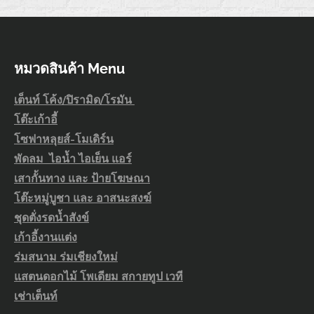
หมวดสินค้า Menu
เต็นท์ โค้ง/ปิรามิด/โรมัน
โต๊ะเก้าอี้
โซฟาหลุยส์-โมเดิร์น
พัดลม ไอน้ำ ไอเย็น แอร์
เสากั้นทาง และ ป้ายโฆษณา
โต๊ะหมู่บูชา และ อาสนะสงฆ์
ชุดตั่งรดน้ำสังข์
เก้าอี้งานแต่ง
ร่มสนาม ร่มเชียงใหม่
แสตนดอกไม้ โพเดียม สกายทูป เวที
เช่าเต็นท์