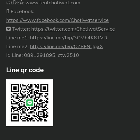
เวปไซต์:
www.tentchotiwat.com
Facebook:
https://www.facebook.com/Chotiwatservice
Twitter:
https://twitter.com/ChotiwatService
Line me1:
https://line.me/ti/p/3CMh4K6TVD
Line me2:
https://line.me/ti/p/OZ8ENtJgxX
Id Line: 0891291895, ctw2510
Line qr code